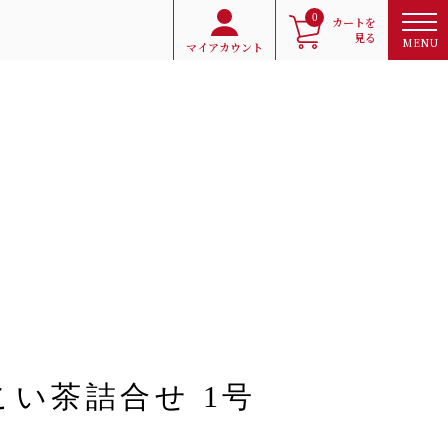
0
カートを
見る
MENU
マイアカウント
こい茶詰合せ 1号