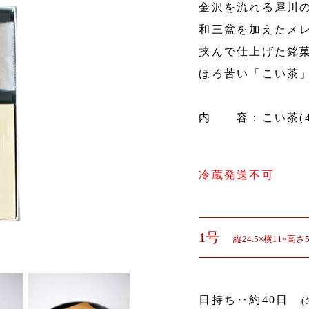
金沢を流れる犀川
和三盆を加えたメ
挟んで仕上げた銘
ほろ苦い「こい茶
内 容：こい茶(4)
冷蔵発送不可
1号
縦24.5×横11×高さ5
日持ち‥約40日