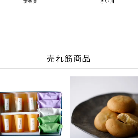
愛香菓
さい川
売れ筋商品