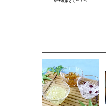
余情乳菓どんつくつ