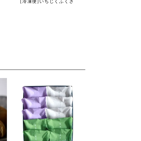
[冷凍便]いちじくふくさ