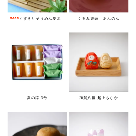
くずきりそうめん夏氷
くるみ饅頭 あんのん
夏の涼 3号
加賀八幡 起上もなか