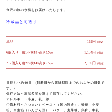
金沢の旅の余情をお届けいたします。
冷蔵品と同送可
単品
162円
（税込）
6個入り
縦14×横19×高さ5.5㎝
1,134円
（税込）
１2個入り
縦27×横14×高さ5.5㎝
2,139円
（税込）
日持ち‥約40日
(到着日から賞味期限までのおよその日数で
す。)
保存方法‥高温多湿を避けて保存してください。
アレルギー‥小麦、乳、卵
〇原材料‥さつまいもペースト（国内製造）、砂糖、小麦
粉、白生餡（いんげん豆）、バター、麦芽糖、鶏卵、牛乳、