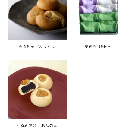
余情乳菓どんつくつ
夏香る 10個入
くるみ饅頭 あんのん