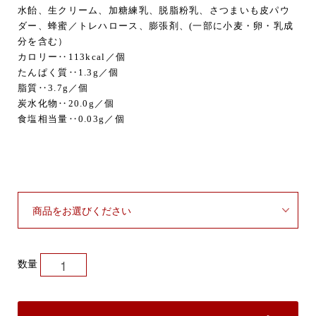
水飴、生クリーム、加糖練乳、脱脂粉乳、さつまいも皮パウ
ダー、蜂蜜／トレハロース、膨張剤、(一部に小麦・卵・乳成
分を含む）
カロリー‥113kcal／個
たんぱく質‥1.3g／個
脂質‥3.7g／個
炭水化物‥20.0g／個
食塩相当量‥0.03g／個
数量