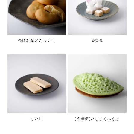
余情乳菓どんつくつ
愛香菓
さい川
[冷凍便]いちじくふくさ