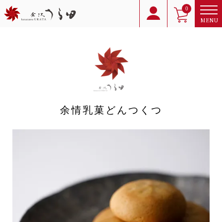
0
MENU
余情乳菓どんつくつ