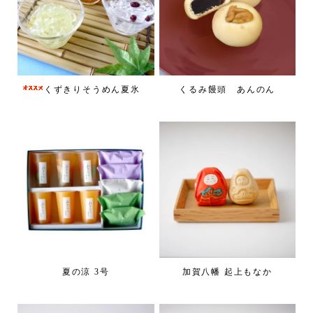
くずきりそうめん夏氷
くるみ饅頭 あんのん
夏の涼 3号
加賀八幡 起上もなか