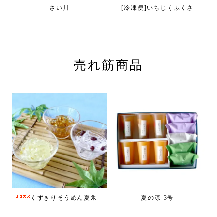
さい川
[冷凍便]いちじくふくさ
売れ筋商品
くずきりそうめん夏氷
夏の涼 3号