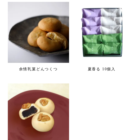
余情乳菓どんつくつ
夏香る 10個入