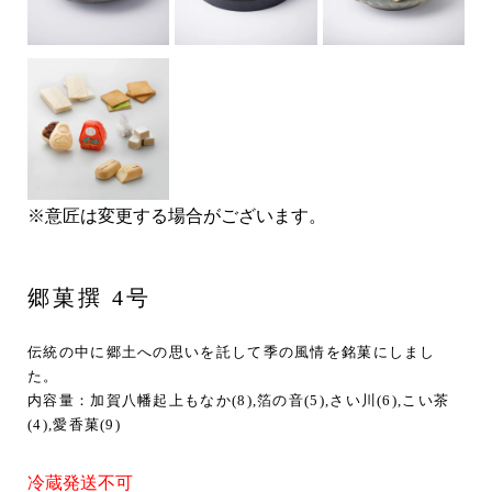
※意匠は変更する場合がございます。
郷菓撰 4号
伝統の中に郷土への思いを託して季の風情を銘菓にしまし
た。
内容量：加賀八幡起上もなか(8),箔の音(5),さい川(6),こい茶
(4),愛香菓(9)
冷蔵発送不可