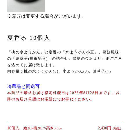
※意匠は変更する場合がございます。
夏香る 10個入
「桃の水ようかん」と定番の「水ようかん小豆」、葛餅風味
の「葛草子(抹茶餡入)」の詰合せ。盛夏の金沢より、まごころ
を込めてお届け致します。
内容量：桃の水ようかん(3)、水ようかん(3)、葛草子(4)
冷蔵品と同送可
本商品の最終お届け指定可能日は2026年8月28日頃です。以
降のお届け希望はお電話にてお尋ねください。
10個入
縦26×横20.7×高さ5.3㎝
2,430円
（税込）