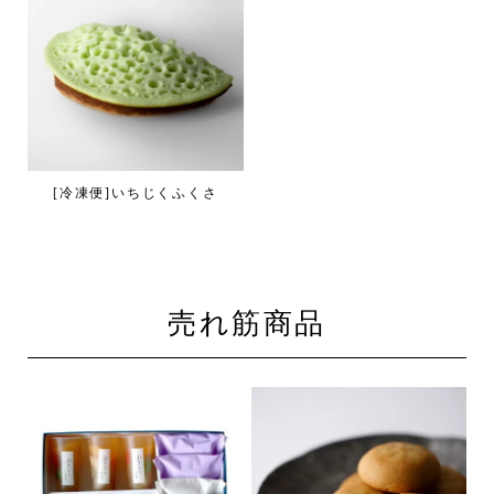
[冷凍便]いちじくふくさ
売れ筋商品