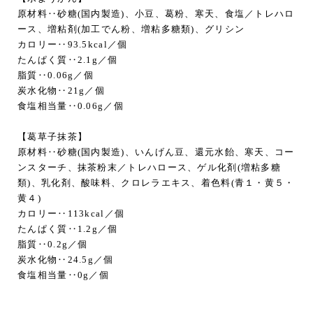
原材料‥砂糖(国内製造)、小豆、葛粉、寒天、食塩／トレハロ
ース、増粘剤(加工でん粉、増粘多糖類)、グリシン
カロリー‥93.5kcal／個
たんぱく質‥2.1g／個
脂質‥0.06g／個
炭水化物‥21g／個
食塩相当量‥0.06g／個
【葛草子抹茶】
原材料‥砂糖(国内製造)、いんげん豆、還元水飴、寒天、コー
ンスターチ、抹茶粉末／トレハロース、ゲル化剤(増粘多糖
類)、乳化剤、酸味料、クロレラエキス、着色料(青１・黄５・
黄４)
カロリー‥113kcal／個
たんぱく質‥1.2g／個
脂質‥0.2g／個
炭水化物‥24.5g／個
食塩相当量‥0g／個