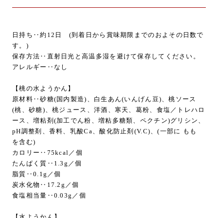
日持ち‥約12日
(到着日から賞味期限までのおよその日数で
す。)
保存方法‥直射日光と高温多湿を避けて保存してください。
アレルギー‥なし
【桃の水ようかん】
原材料‥砂糖(国内製造)、白生あん(いんげん豆)、桃ソース
(桃、砂糖)、桃ジュース、洋酒、寒天、葛粉、食塩／トレハロ
ース、増粘剤(加工でん粉、増粘多糖類、ペクチン)グリシン、
pH調整剤、香料、乳酸Ca、酸化防止剤(V.C)、(一部に もも
を含む)
カロリー‥75kcal／個
たんぱく質‥1.3g／個
脂質‥0.1g／個
炭水化物‥17.2g／個
食塩相当量‥0.03g／個
【水ようかん】