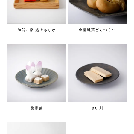
加賀八幡 起上もなか
余情乳菓どんつくつ
愛香菓
さい川